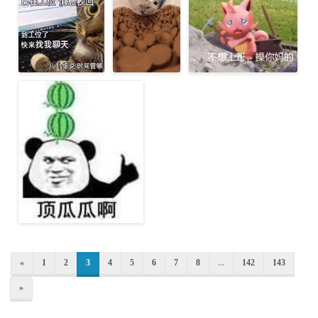
«
1
2
3
4
5
6
7
8
...
142
143
»