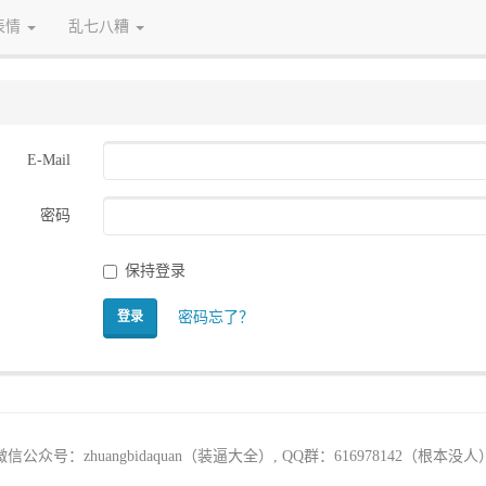
表情
乱七八糟
E-Mail
密码
保持登录
密码忘了？
登录
微信公众号：zhuangbidaquan（装逼大全）, QQ群：616978142（根本没人