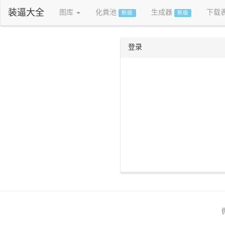
装逼大全
图库
化粪池
生成器
下载
新版
新版
登录