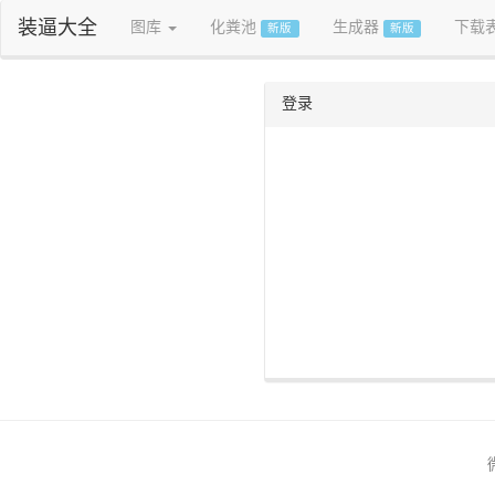
装逼大全
图库
化粪池
生成器
下载
新版
新版
登录