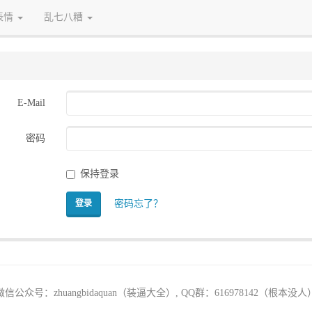
表情
乱七八糟
E-Mail
密码
保持登录
密码忘了？
登录
微信公众号：zhuangbidaquan（装逼大全）, QQ群：616978142（根本没人