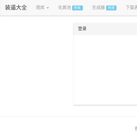
装逼大全
图库
化粪池
生成器
下载
新版
新版
登录