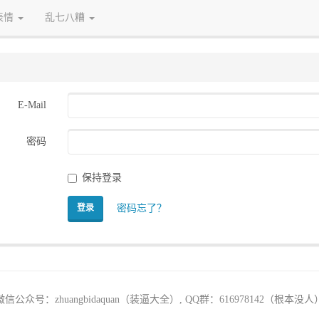
表情
乱七八糟
E-Mail
密码
保持登录
密码忘了？
登录
微信公众号：zhuangbidaquan（装逼大全）, QQ群：616978142（根本没人