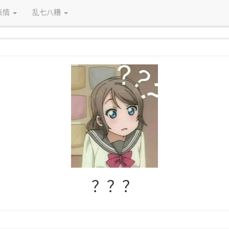
表情
乱七八糟
？？？