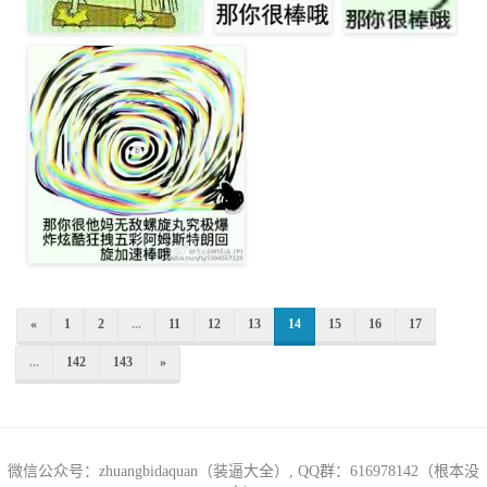
«
1
2
...
11
12
13
14
15
16
17
...
142
143
»
微信公众号：zhuangbidaquan（装逼大全）, QQ群：616978142（根本没