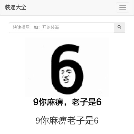
装逼大全
Toggle
naviga
9你麻痹老子是6