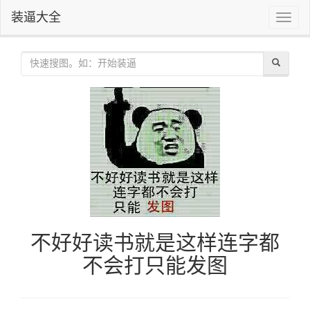
装逼大全
Toggle
naviga
不好好读书就是这样连字都
不会打只能发图