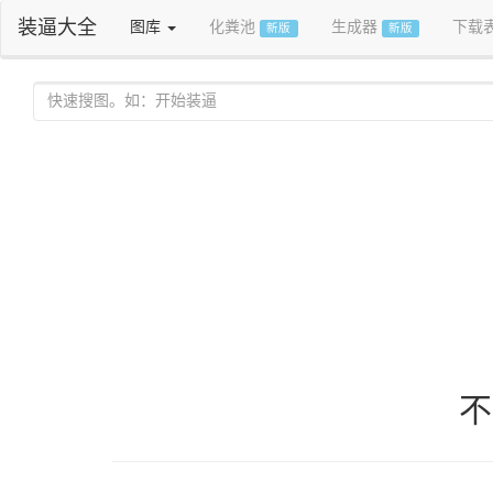
装逼大全
图库
化粪池
生成器
下载
新版
新版
不