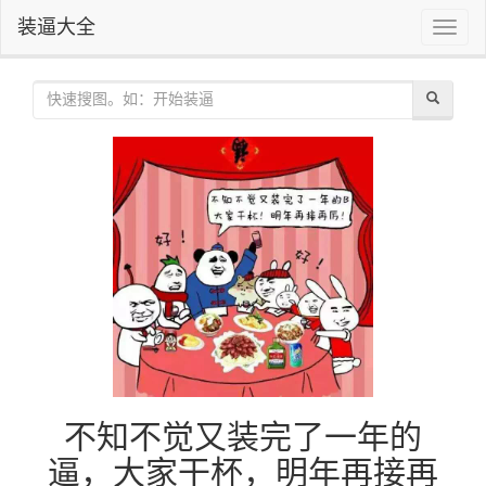
装逼大全
Toggle
naviga
不知不觉又装完了一年的
逼，大家干杯，明年再接再