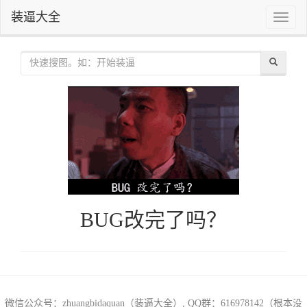
装逼大全
Toggle
naviga
BUG改完了吗？
微信公众号：zhuangbidaquan（装逼大全）, QQ群：616978142（根本没