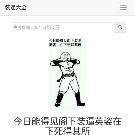
装逼大全
Toggle
naviga
今日能得见阁下装逼英姿在
下死得其所