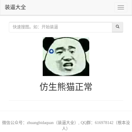
装逼大全
Toggle
naviga
仿生熊猫正常
微信公众号：zhuangbidaquan（装逼大全）, QQ群：616978142（根本没
人）