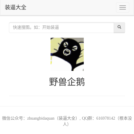
装逼大全
Toggle
naviga
野兽企鹅
微信公众号：zhuangbidaquan（装逼大全）, QQ群：616978142（根本没
人）