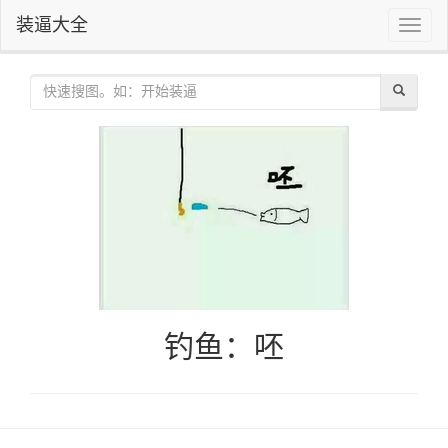
装逼大全
Toggle
naviga
钓鱼：呸