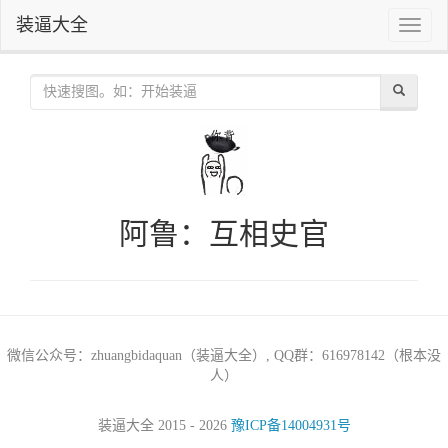
装逼大全
Toggle
naviga
阿鲁：互相史官
微信公众号：zhuangbidaquan（装逼大全）, QQ群：616978142（根本没
人）
装逼大全 2015 - 2026
豫ICP备14004931号