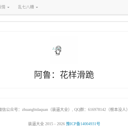
表情
乱七八糟
阿鲁：花样滑跪
微信公众号：zhuangbidaquan（装逼大全）, QQ群：616978142（根本没人
装逼大全 2015 - 2026
豫ICP备14004931号