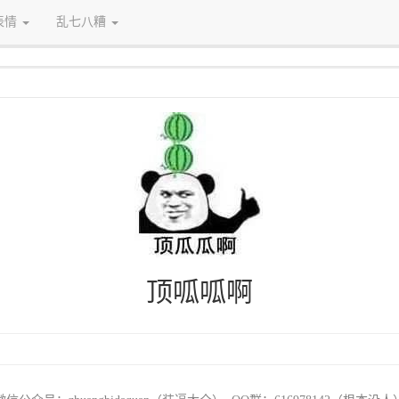
表情
乱七八糟
顶呱呱啊