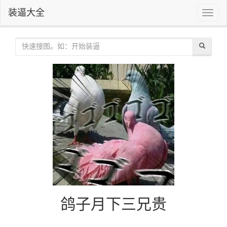
装逼大全
Toggle
naviga
鸽子月下三兄贵