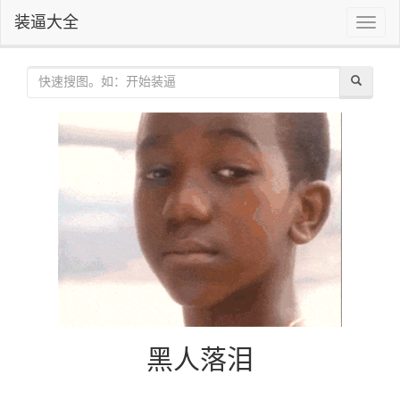
装逼大全
Toggle
naviga
黑人落泪