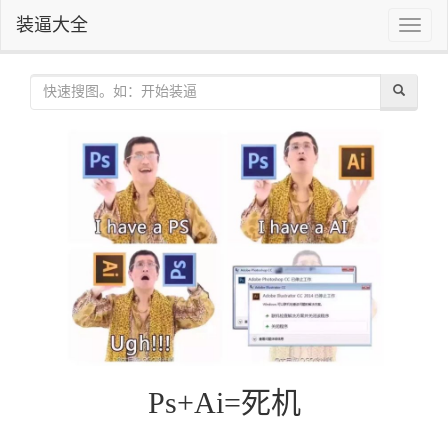
装逼大全
Toggle
naviga
Ps+Ai=死机