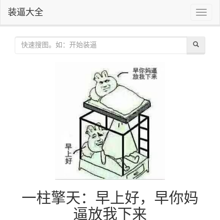
装逼大全
Toggle
naviga
一柱擎天：早上好，早你妈
逼放我下来