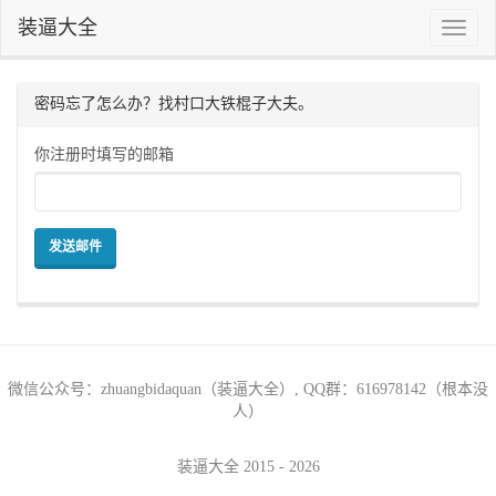
装逼大全
Toggle
naviga
密码忘了怎么办？找村口大铁棍子大夫。
你注册时填写的邮箱
发送邮件
微信公众号：zhuangbidaquan（装逼大全）, QQ群：616978142（根本没
人）
装逼大全 2015 - 2026