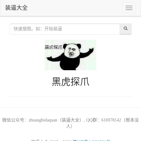
装逼大全
Toggle
naviga
黑虎探爪
微信公众号：zhuangbidaquan（装逼大全）, QQ群：616978142（根本没
人）