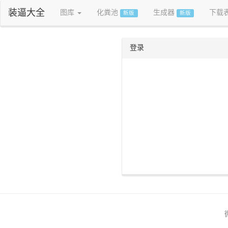
装逼大全
图库
化粪池
生成器
下载
新版
新版
登录