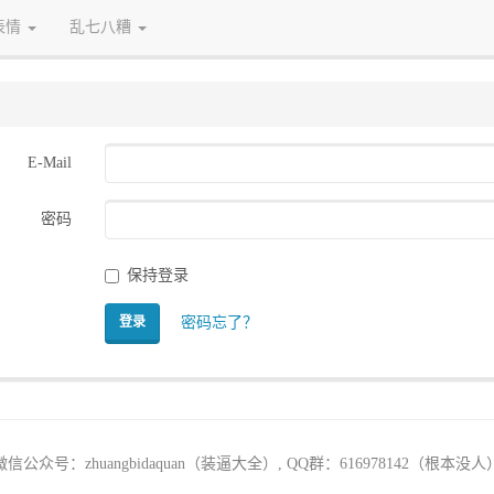
表情
乱七八糟
E-Mail
密码
保持登录
密码忘了？
登录
微信公众号：zhuangbidaquan（装逼大全）, QQ群：616978142（根本没人